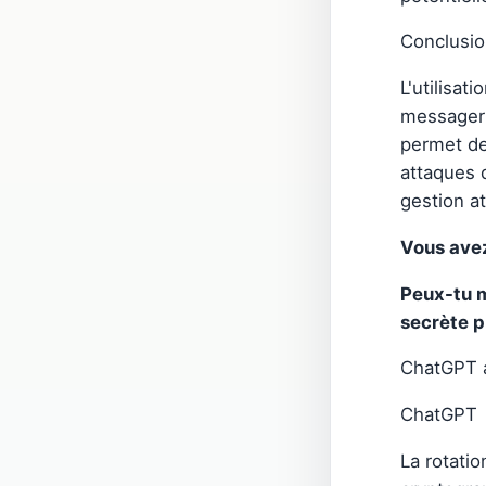
Conclusi
L'utilisa
messageri
permet de 
attaques 
gestion a
Vous avez
Peux-tu m
secrète p
ChatGPT a
ChatGPT
La rotati