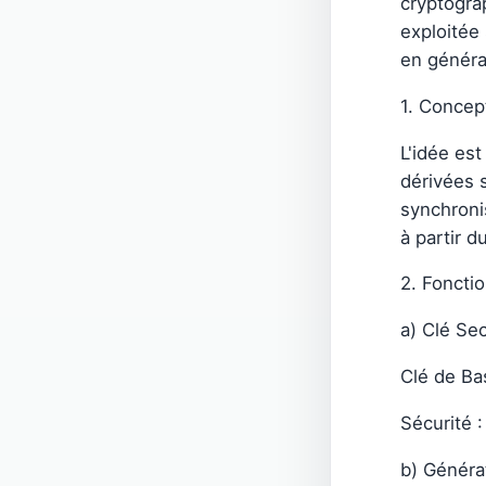
cryptogra
exploitée
en généra
1. Concep
L'idée est
dérivées 
synchronis
à partir d
2. Foncti
a) Clé Se
Clé de Bas
Sécurité :
b) Généra