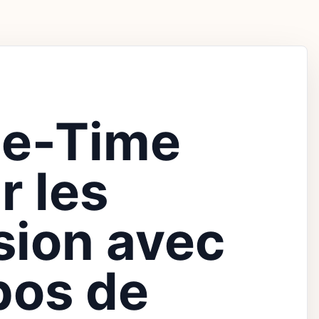
ne-Time
r les
sion avec
pos de