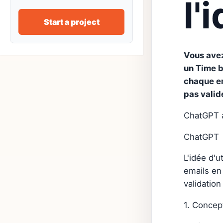
l'
Start a project
Vous avez
un Time b
chaque em
pas valid
ChatGPT a
ChatGPT
L'idée d'
emails en 
validation
1. Concep