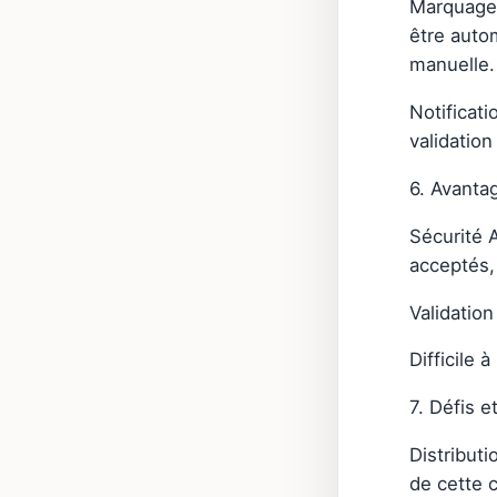
Marquage 
être auto
manuelle.
Notificati
validation
6. Avanta
Sécurité A
acceptés, 
Validation
Difficile
7. Défis e
Distributi
de cette 