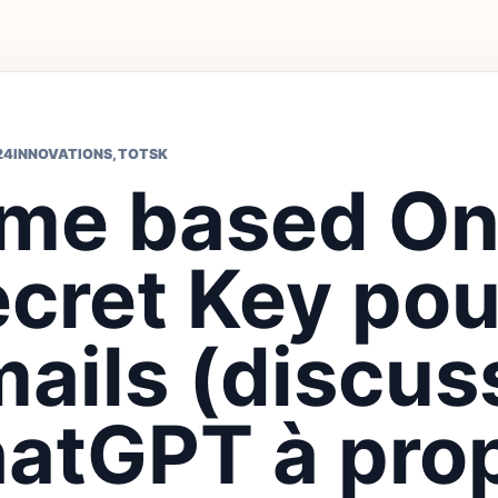
24
INNOVATIONS
,
TOTSK
ime based O
cret Key pou
ails (discus
atGPT à pro