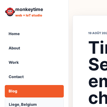
monkeytime
web + IoT studio
Home
19 AOÛT 20
T
About
Se
Work
em
Contact
ch
Blog
Liege, Belgium