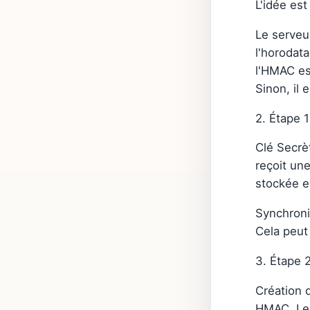
L'idée es
Le serveu
l'horodata
l'HMAC es
Sinon, il
2. Étape 1
Clé Secrèt
reçoit un
stockée en
Synchroni
Cela peut
3. Étape 
Création d
HMAC. Le 